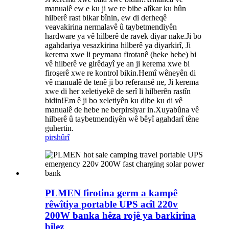
manualê ew e ku ji we re bibe alîkar ku hûn
hilberê rast bikar bînin, ew di derheqê
veavakirina nermalavê û taybetmendiyên
hardware ya vê hilberê de ravek diyar nake.Ji bo
agahdariya vesazkirina hilberê ya diyarkirî, Ji
kerema xwe li peymana firotanê (heke hebe) bi
vê hilberê ve girêdayî ye an ji kerema xwe bi
firoşerê xwe re kontrol bikin.Hemî wêneyên di
vê manualê de tenê ji bo referansê ne, Ji kerema
xwe di her xeletiyekê de serî li hilberên rastîn
bidin!Em ê ji bo xeletiyên ku dibe ku di vê
manualê de hebe ne berpirsiyar in.Xuyabûna vê
hilberê û taybetmendiyên wê bêyî agahdarî têne
guhertin.
pirs
hûrî
PLMEN firotina germ a kampê
rêwîtiya portable UPS acîl 220v
200W banka hêza rojê ya barkirina
bilez