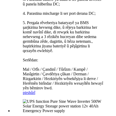
û panela hilberîna DC;
4. Parastina mischarge li ser port derana DC;
5. Pergala rêveberiya bataryayê ya BMS
şarjkirina hevseng dike, û rêjeya barkirina her
komê navînî dike, di rewşek ku barkirina
nehevseng a 3 rêzikên hucreyan dibe sedema
germbûna zêde, dagirtin, û hêza netemam.,
baştirkirina jiyana bateriyê û pêşîgirtina li
qezayên ewlehiyê.
Serlêdan:
Mal / Ofîs / Çandinî / Tûrîzm / Kampê /
Masîgirtin / Çavdêriya çûkan / Derman /
Rizgarkirin / Hezkiriyên wênekêşiya li derve /
Herêmên birîndar / Hezkiriyên wesayîtên hewayî
yên bêmirov hwd.
pirs
hûrî