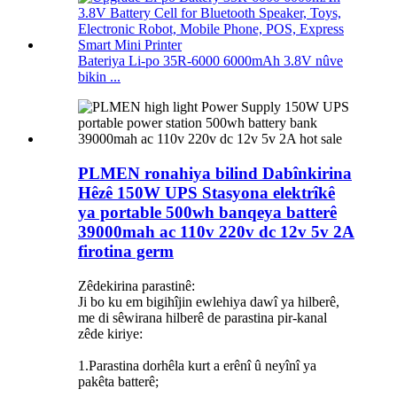
Bateriya Li-po 35R-6000 6000mAh 3.8V nûve
bikin ...
PLMEN ronahiya bilind Dabînkirina
Hêzê 150W UPS Stasyona elektrîkê
ya portable 500wh banqeya batterê
39000mah ac 110v 220v dc 12v 5v 2A
firotina germ
Zêdekirina parastinê:
Ji bo ku em bigihîjin ewlehiya dawî ya hilberê,
me di sêwirana hilberê de parastina pir-kanal
zêde kiriye:
1.Parastina dorhêla kurt a erênî û neyînî ya
pakêta batterê;