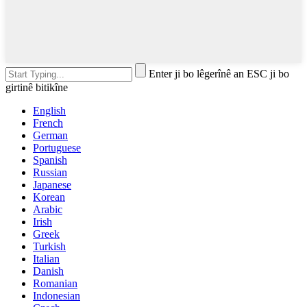
Enter ji bo lêgerînê an ESC ji bo
girtinê bitikîne
English
French
German
Portuguese
Spanish
Russian
Japanese
Korean
Arabic
Irish
Greek
Turkish
Italian
Danish
Romanian
Indonesian