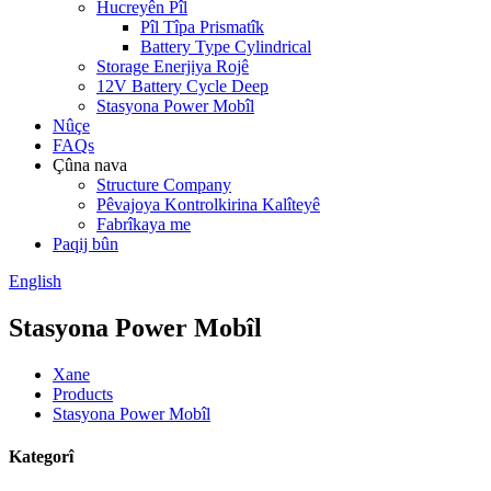
Hucreyên Pîl
Pîl Tîpa Prismatîk
Battery Type Cylindrical
Storage Enerjiya Rojê
12V Battery Cycle Deep
Stasyona Power Mobîl
Nûçe
FAQs
Çûna nava
Structure Company
Pêvajoya Kontrolkirina Kalîteyê
Fabrîkaya me
Paqij bûn
English
Stasyona Power Mobîl
Xane
Products
Stasyona Power Mobîl
Kategorî